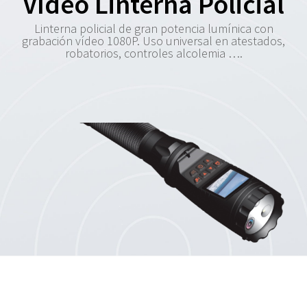
Vídeo Linterna Policial
Linterna policial de gran potencia lumínica con
grabación vídeo 1080P. Uso universal en atestados,
robatorios, controles alcolemia ….