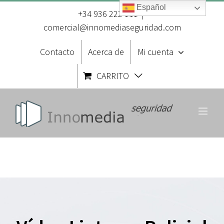
Saltar
Español
al
+34 936 222 111
|
contenido
comercial@innomediaseguridad.com
Contacto
Acerca de
Mi cuenta
CARRITO