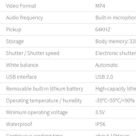
Video Format
MP4
Audio frequency
Built-in micropho
Pickup
64KHZ
Storage
Body memory: 32M 
Shutter / Shutter speed
Electronic shutter
White balance
Automatic
USB interface
USB 2.0
Removable built-in lithium battery
High-capacity lit
Operating temperature / humidity
-30ºC~55ºC/<90%
Minimum operating voltage
3.5V
Waterproof
IP56
Continuous working time
about 10Hours