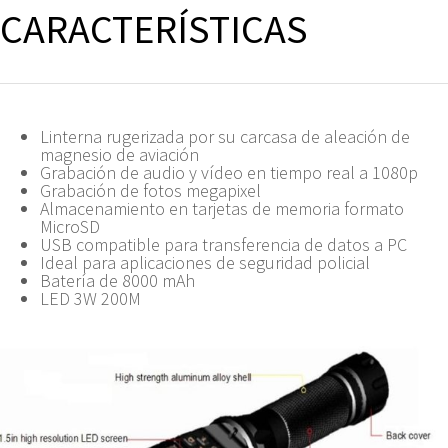
CARACTERÍSTICAS
Linterna rugerizada por su carcasa de aleación de
magnesio de aviación
Grabación de audio y vídeo en tiempo real a 1080p
Grabación de fotos megapixel
Almacenamiento en tarjetas de memoria formato
MicroSD
USB compatible para transferencia de datos a PC
Ideal para aplicaciones de seguridad policial
Batería de 8000 mAh
LED 3W 200M