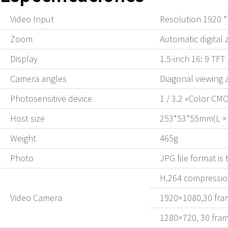
Video Input
Resolution 1920 *
Zoom
Automatic digital
Display
1.5-inch 16: 9 TFT
Camera angles
Diagonal viewing 
Photosensitive device
1 / 3.2 «Color CM
Host size
253*53*55mm(L ×
Weight
465g
Photo
JPG file format is 
H.264 compressio
Video Camera
1920×1080,30 fram
1280×720, 30 fram