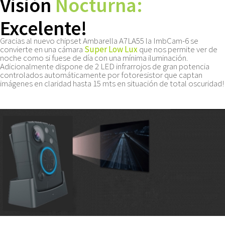
Visión
Nocturna:
Excelente!
Gracias al nuevo chipset Ambarella A7LA55 la ImbCam-6 se
convierte en una cámara
Super Low Lux
que nos permite ver de
noche como si fuese de día con una mínima iluminación.
Adicionalmente dispone de 2 LED infrarrojos de gran potencia
controlados automáticamente por fotoresistor que captan
imágenes en claridad hasta 15 mts en situación de total oscuridad!