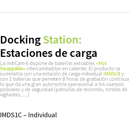
Docking
Station:
Estaciones de carga
La ImbCam-6 dispone de baterías extraibles
«Hot
Swappable»
intercambiables en caliente. El producto se
suministra con una estación de carga individual
IMDS1B
y
con 2 baterías que permiten 8 horas de grabación contínua
lo que da una gran autonomía operacional a los cuerpos
policiales y de seguridad (patrullas de recorrido, rondas de
vigilantes, …)
IMDS1C – Individual