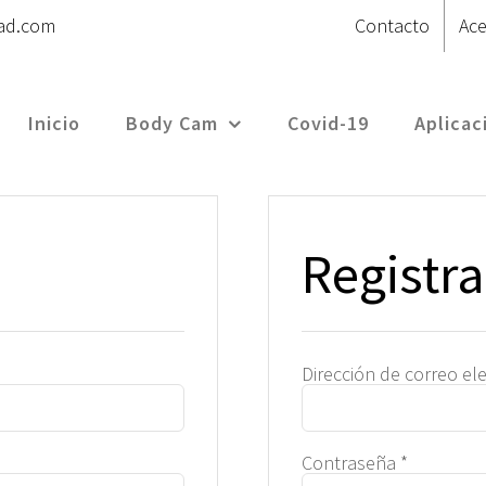
ad.com
Contacto
Ace
Inicio
Body Cam
Covid-19
Aplicac
Registra
ligatorio
Dirección de correo el
Obligator
Contraseña
*