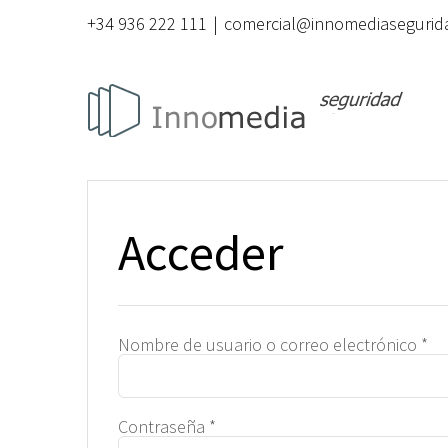
Saltar
+34 936 222 111
|
comercial@innomediasegurid
al
contenido
Mi Cuenta
Acceder
Ob
Nombre de usuario o correo electrónico
*
Obligatorio
Contraseña
*