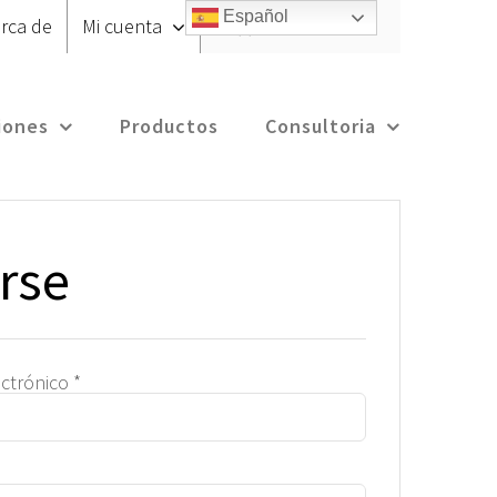
Español
rca de
Mi cuenta
CARRITO
Inicio
/
Mi Cuenta
iones
Productos
Consultoria
rse
Obligatorio
ectrónico
*
io