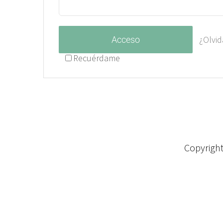
¿Olvid
Acceso
Recuérdame
Copyrigh