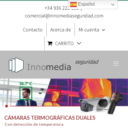
Saltar
Español
al
+34 936 222 111
|
contenido
comercial@innomediaseguridad.com
Contacto
Acerca de
Mi cuenta
CARRITO
CÁMARAS TERMOGRÁFICAS DUALES
Con detección de temperatura