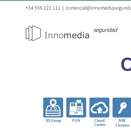
Saltar
al
+34 936 222 111
|
comercial@innomediasegurid
contenido
C