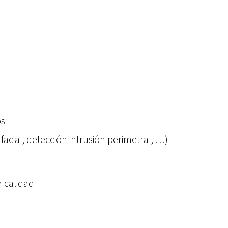
os
cial, detección intrusión perimetral, …)
 calidad