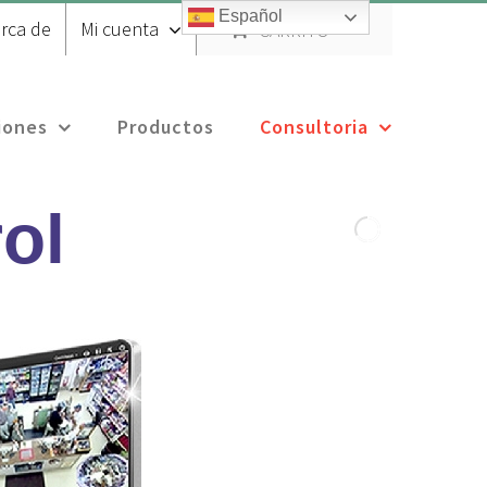
Español
rca de
Mi cuenta
CARRITO
iones
Productos
Consultoria
ol