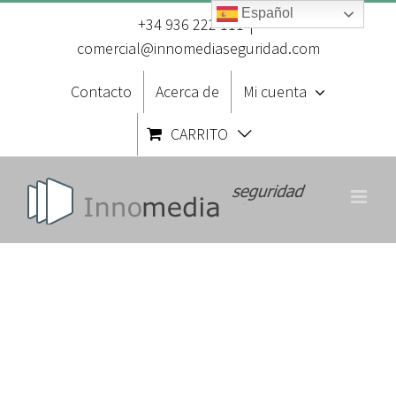
Saltar
Español
al
+34 936 222 111
|
contenido
comercial@innomediaseguridad.com
Contacto
Acerca de
Mi cuenta
CARRITO