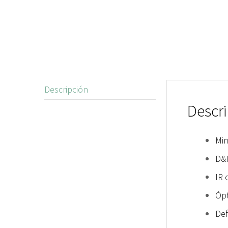
Descripción
Descr
Min
D&
IR 
Ópt
Def