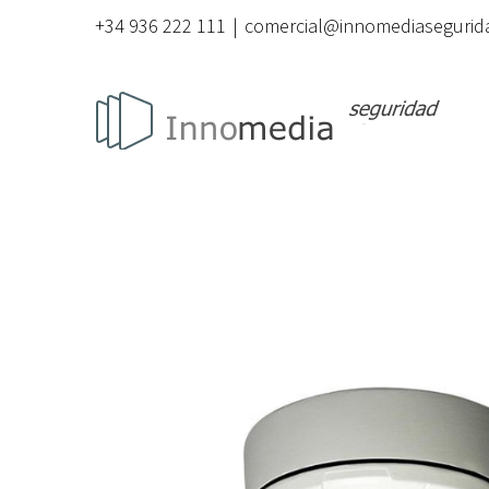
Saltar
+34 936 222 111
|
comercial@innomediasegurid
al
contenido