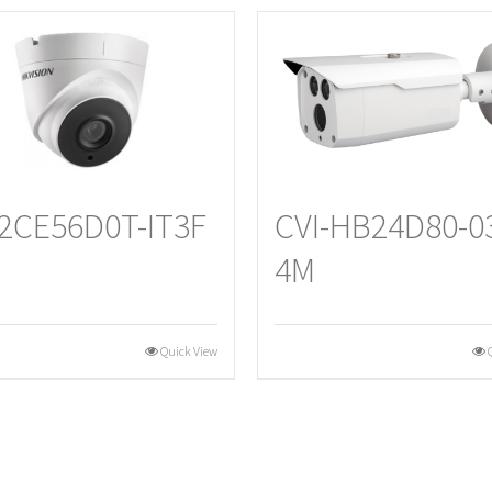
2CE56D0T-IT3F
CVI-HB24D80-0
4M
Quick View