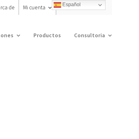
Español
rca de
Mi cuenta
CARRITO
iones
Productos
Consultoria