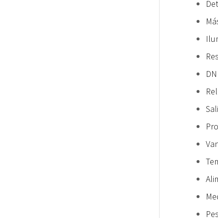
Det
Más
Ilu
Res
DNR
Rel
Sal
Pro
Van
Tem
Ali
Med
Pes