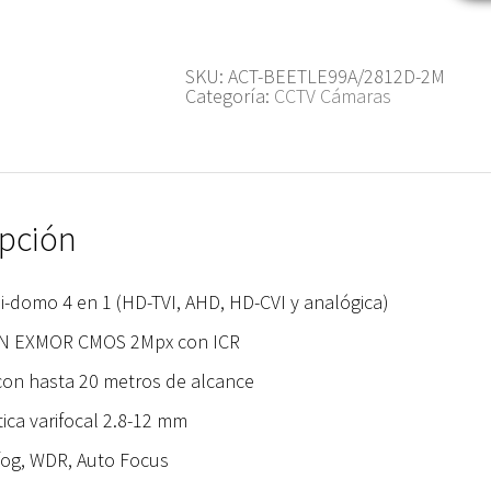
SKU:
ACT-BEETLE99A/2812D-2M
Categoría:
CCTV Cámaras
ipción
i-domo 4 en 1 (HD-TVI, AHD, HD-CVI y analógica)
N EXMOR CMOS 2Mpx con ICR
con hasta 20 metros de alcance
ica varifocal 2.8-12 mm
og, WDR, Auto Focus