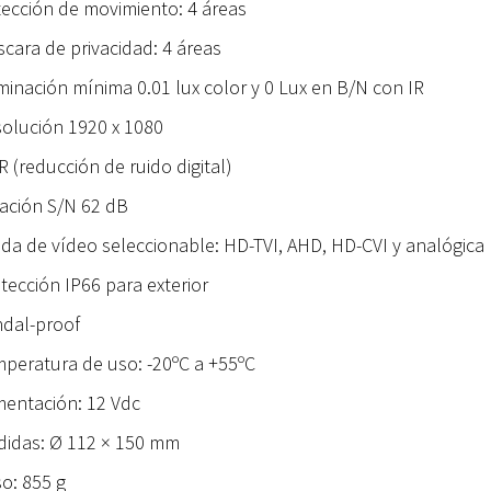
ección de movimiento: 4 áreas
cara de privacidad: 4 áreas
minación mínima 0.01 lux color y 0 Lux en B/N con IR
olución 1920 x 1080
 (reducción de ruido digital)
ación S/N 62 dB
ida de vídeo seleccionable: HD-TVI, AHD, HD-CVI y analógica
tección IP66 para exterior
dal-proof
peratura de uso: -20ºC a +55ºC
mentación: 12 Vdc
idas: Ø 112 × 150 mm
o: 855 g