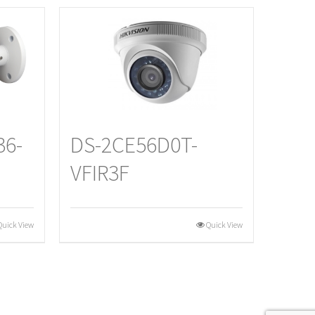
36-
DS-2CE56D0T-
VFIR3F
Quick View
Quick View