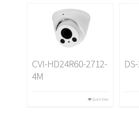
CVI-HD24R60-2712-
DS-
4M
Quick View