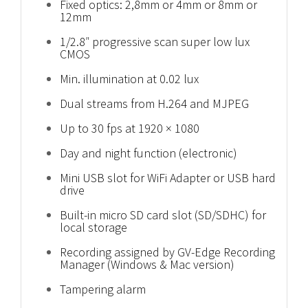
Fixed optics: 2,8mm or 4mm or 8mm or
12mm
1/2.8″ progressive scan super low lux
CMOS
Min. illumination at 0.02 lux
Dual streams from H.264 and MJPEG
Up to 30 fps at 1920 × 1080
Day and night function (electronic)
Mini USB slot for WiFi Adapter or USB hard
drive
Built-in micro SD card slot (SD/SDHC) for
local storage
Recording assigned by GV-Edge Recording
Manager (Windows & Mac version)
Tampering alarm