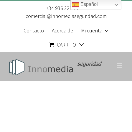
Saltar
Español
al
+34 936 222 111
|
contenido
comercial@innomediaseguridad.com
Contacto
Acerca de
Mi cuenta
CARRITO