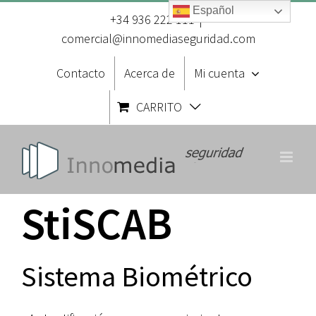
Saltar
Español
al
+34 936 222 111
|
contenido
comercial@innomediaseguridad.com
Contacto
Acerca de
Mi cuenta
CARRITO
StiSCAB
Sistema Biométrico